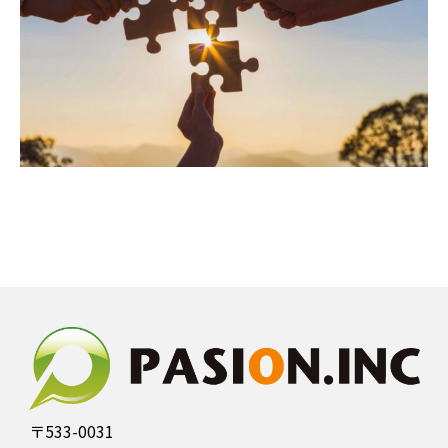
〒533-0031